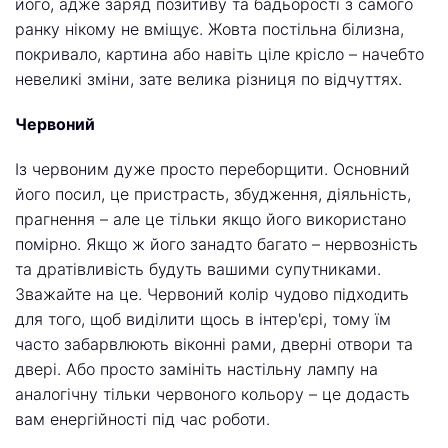
його, адже заряд позитиву та бадьорості з самого
ранку нікому не вміщує. Жовта постільна білизна,
покривало, картина або навіть ціле крісло – начебто
невеликі зміни, зате велика різниця по відчуттях.
Червоний
Із червоним дуже просто переборщити. Основний
його посил, це пристрасть, збудження, діяльність,
прагнення – але це тільки якщо його використано
помірно. Якщо ж його занадто багато – нервозність
та дратівливість будуть вашими супутниками.
Зважайте на це. Червоний колір чудово підходить
для того, щоб виділити щось в інтер'єрі, тому їм
часто забарвлюють віконні рами, дверні отвори та
двері. Або просто замініть настільну лампу на
аналогічну тільки червоного кольору – це додасть
вам енергійності під час роботи.