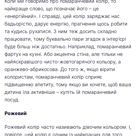
Коли ми говоримо про помаранчевий колір, то
найкраще слово, що позначає його – це
«енергійний». І справді, цей колір заряджає нас
бадьорістю, дарує енергію, прагнення щось робити
та кудись рухатися. З ним теж досить складно
працювати, тому буквально пари згадок в інтер'єрі
буде більш ніж достатньо. Наприклад, помаранчевий
фартух на кухні. Або акцентна стіна, але тільки не
найяскравішого чисто-жовтогарячого кольору, а
оранжево-абрикосова. До того ж, якщо вірити
колористам, помаранчевий колір сприяє
підвищенню апетиту, тому якщо ви хочете, щоб ваша
дитина їла активніше – купіть їй помаранчевий
посуд.
Рожевий
Рожевий колір часто називають дівочим кольором. І,
повірте, цей колір є одним із найкращих для того,