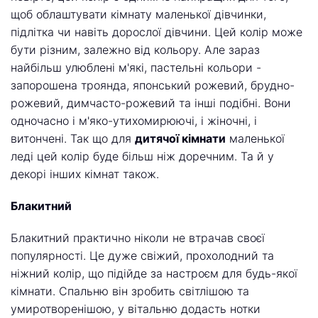
щоб облаштувати кімнату маленької дівчинки,
підлітка чи навіть дорослої дівчини. Цей колір може
бути різним, залежно від кольору. Але зараз
найбільш улюблені м'які, пастельні кольори -
запорошена троянда, японський рожевий, брудно-
рожевий, димчасто-рожевий та інші подібні. Вони
одночасно і м'яко-утихомирюючі, і жіночні, і
витончені. Так що для
дитячої кімнати
маленької
леді цей колір буде більш ніж доречним. Та й у
декорі інших кімнат також.
Блакитний
Блакитний практично ніколи не втрачав своєї
популярності. Це дуже свіжий, прохолодний та
ніжний колір, що підійде за настроєм для будь-якої
кімнати. Спальню він зробить світлішою та
умиротворенішою, у вітальню додасть нотки