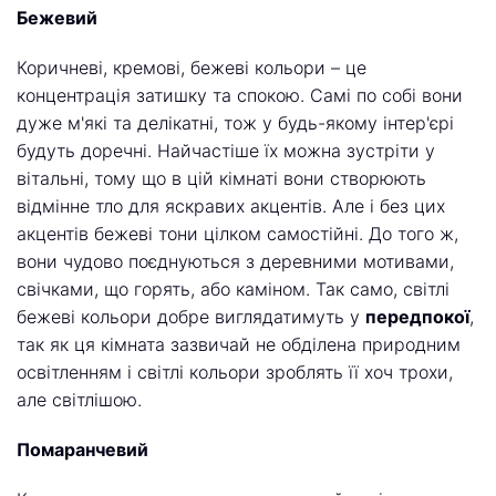
Бежевий
Коричневі, кремові, бежеві кольори – це
концентрація затишку та спокою. Самі по собі вони
дуже м'які та делікатні, тож у будь-якому інтер'єрі
будуть доречні. Найчастіше їх можна зустріти у
вітальні, тому що в цій кімнаті вони створюють
відмінне тло для яскравих акцентів. Але і без цих
акцентів бежеві тони цілком самостійні. До того ж,
вони чудово поєднуються з деревними мотивами,
свічками, що горять, або каміном. Так само, світлі
бежеві кольори добре виглядатимуть у
передпокої
,
так як ця кімната зазвичай не обділена природним
освітленням і світлі кольори зроблять її хоч трохи,
але світлішою.
Помаранчевий