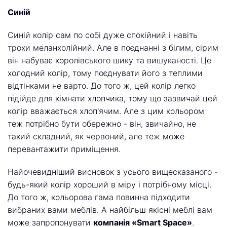
Синій
Синій колір сам по собі дуже спокійний і навіть
трохи меланхолійний. Але в поєднанні з білим, сірим
він набуває королівського шику та вишуканості. Це
холодний колір, тому поєднувати його з теплими
відтінками не варто. До того ж, цей колір легко
підійде для кімнати хлопчика, тому що зазвичай цей
колір вважається хлоп'ячим. Але з цим кольором
теж потрібно бути обережно - він, звичайно, не
такий складний, як червоний, але теж може
перевантажити приміщення.
Найочевидніший висновок з усього вищесказаного -
будь-який колір хороший в міру і потрібному місці.
До того ж, кольорова гама повинна підходити
вибраних вами меблів. А найбільш якісні меблі вам
може запропонувати
компанія «Smart Space»
.