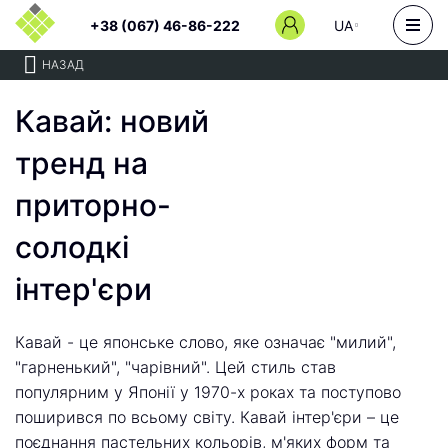
+38 (067) 46-86-222
UA
НАЗАД
Кавай: новий
тренд на
приторно-
солодкі
інтер'єри
Кавай - це японське слово, яке означає "милий",
"гарненький", "чарівний". Цей стиль став
популярним у Японії у 1970-х роках та поступово
поширився по всьому світу. Кавай інтер'єри – це
поєднання пастельних кольорів, м'яких форм та