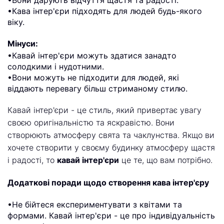
•Вони дарують відчуття щастя та радості.
•Кава інтер'єри підходять для людей будь-якого
віку.
Мінуси:
•Кавай інтер'єри можуть здатися занадто
солодкими і нудотними.
•Вони можуть не підходити для людей, які
віддають перевагу більш стриманому стилю.
Кавай інтер'єри - це стиль, який привертає увагу
своєю оригінальністю та яскравістю. Вони
створюють атмосферу свята та чаклунства. Якщо ви
хочете створити у своєму будинку атмосферу щастя
і радості, то
кавай інтер'єри
це те, що вам потрібно.
Додаткові поради щодо створення кава інтер'єру
•Не бійтеся експериментувати з квітами та
формами. Кавай інтер'єри - це про індивідуальність