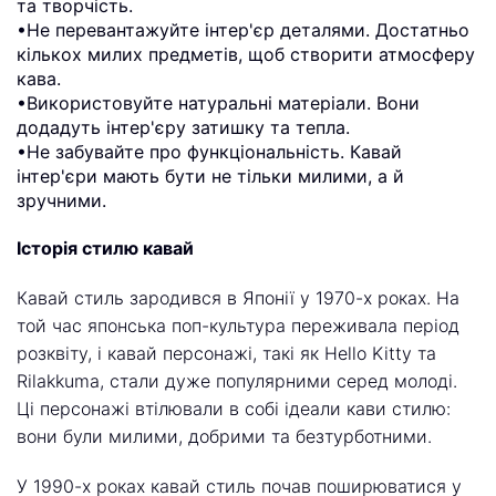
та творчість.
•Не перевантажуйте інтер'єр деталями. Достатньо
кількох милих предметів, щоб створити атмосферу
кава.
•Використовуйте натуральні матеріали. Вони
додадуть інтер'єру затишку та тепла.
•Не забувайте про функціональність. Кавай
інтер'єри мають бути не тільки милими, а й
зручними.
Історія стилю кавай
Кавай стиль зародився в Японії у 1970-х роках. На
той час японська поп-культура переживала період
розквіту, і кавай персонажі, такі як Hello Kitty та
Rilakkuma, стали дуже популярними серед молоді.
Ці персонажі втілювали в собі ідеали кави стилю:
вони були милими, добрими та безтурботними.
У 1990-х роках кавай стиль почав поширюватися у