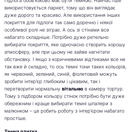
Підлога обов'язково має бути темною. Найчастіше
використовується паркет, тому що він виглядає
дуже дорого та красиво. Але використання інших
покриття для підлоги так само доречно і ніякої
особливої ролі не зіграє. А ось зі стінами все
набагато складніше. Потрібно дуже ретельно
вибирати покриття, яке одночасно створить хорошу
атмосферу, але при цьому не зайве нагнітати
обстановку. І якщо з коричневими відтінками все не
так вже й складно, то ось темні тони таких кольорів,
як червоний, зелений, синій, фіолетовий можуть
зробити інтер'єр глибоким і цікавим, так і
перетворити нормальну
вітальню
в камеру тортур.
Тому з підбором кольору стінок потрібно бути дуже
обережним і краще вибирати темні шпалери з
малюнком – це робить роботу з інтер'єром набагато
простіше.
Темна плитка