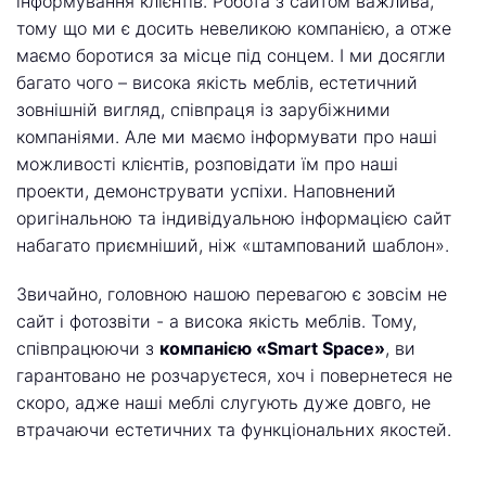
інформування клієнтів. Робота з сайтом важлива,
тому що ми є досить невеликою компанією, а отже
маємо боротися за місце під сонцем. І ми досягли
багато чого – висока якість меблів, естетичний
зовнішній вигляд, співпраця із зарубіжними
компаніями. Але ми маємо інформувати про наші
можливості клієнтів, розповідати їм про наші
проекти, демонструвати успіхи. Наповнений
оригінальною та індивідуальною інформацією сайт
набагато приємніший, ніж «штампований шаблон».
Звичайно, головною нашою перевагою є зовсім не
сайт і фотозвіти - а висока якість меблів. Тому,
співпрацюючи з
компанією «Smart Space»
, ви
гарантовано не розчаруєтеся, хоч і повернетеся не
скоро, адже наші меблі слугують дуже довго, не
втрачаючи естетичних та функціональних якостей.