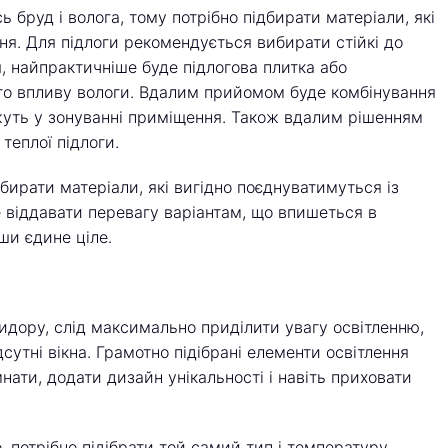
ь бруд і волога, тому потрібно підбирати матеріали, які
ня. Для підлоги рекомендується вибирати стійкі до
, найпрактичніше буде підлогова плитка або
ного впливу вологи. Вдалим прийомом буде комбінування
ожуть у зонуванні приміщення. Також вдалим рішенням
теплої підлоги.
дбирати матеріали, які вигідно поєднуватимуться із
 віддавати перевагу варіантам, що впишеться в
ши єдине ціле.
дору, слід максимально приділити увагу освітленню,
сутні вікна. Грамотно підібрані елементи освітлення
ати, додати дизайн унікальності і навіть приховати
 потрібно підібрати той самий тип і температуру