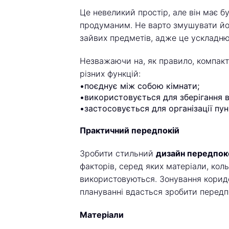
Це невеликий простір, але він має б
продуманим. Не варто змушувати йо
зайвих предметів, адже це ускладн
Незважаючи на, як правило, компакт
різних функцій:
•поєднує між собою кімнати;
•використовується для зберігання ву
•застосовується для організації пун
Практичний передпокій
Зробити стильний
дизайн передпо
факторів, серед яких матеріали, коль
використовуються. Зонування коридо
плануванні вдасться зробити перед
Матеріали