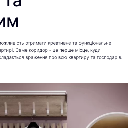
 та
им
можливість отримати креативне та функціональне
артирі. Саме коридор - це перше місце, куди
складається враження про всю квартиру та господарів.