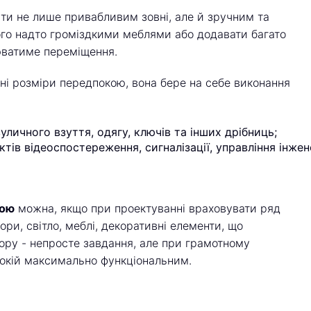
ути не лише привабливим зовні, але й зручним та
го надто громіздкими меблями або додавати багато
юватиме переміщення.
ні розміри передпокою, вона бере на себе виконання
личного взуття, одягу, ключів та інших дрібниць;
ктів відеоспостереження, сигналізації, управління інже
кою
можна, якщо при проектуванні враховувати ряд
ори, світло, меблі, декоративні елементи, що
ру - непросте завдання, але при грамотному
покій максимально функціональним.