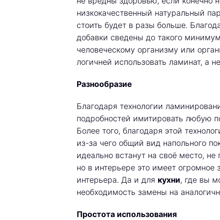
не вредны здоровью, если конечно н
низкокачественный натуральный парк
стоить будет в разы больше. Благо
добавки сведены до такого минимума
человеческому организму или органи
логичней использовать ламинат, а не
Разнообразие
Благодаря технологии ламинирован
подробностей имитировать любую пове
Более того, благодаря этой технол
из-за чего общий вид напольного по
идеально встанут на своё место, не
но в интерьере это имеет огромное 
интерьера. Да и для
кухни
, где вы 
необходимость замены на аналогичн
Простота использования