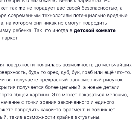
е говорить о низкокачественных вариантах. Но
ет так же не порадует вас своей безопасностью, а
даря современным технологиям потенциально вредные
, на котором они никак не смогут повредить
зму ребенка. Так что иногда в
детской комнате
 паркет.
ия поверхности появилась возможность до мельчайших
рхность, будь то орех, дуб, бук, граб или ещё что-то.
огии вы получаете прекрасный равномерный рисунок,
крытия получается более цельный, а новые детали
 портя общей картины. Это может показаться мелочью,
значение с точки зрения законченного и единого
можете повредить какой-то фрагмент, и возникнет
ый, такие возможности крайне актуальны.