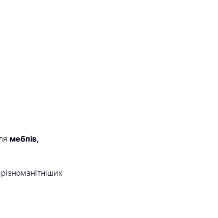
для
меблів,
йрізноманітніших