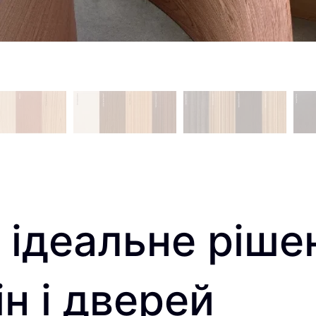
: ідеальне ріше
ін і дверей