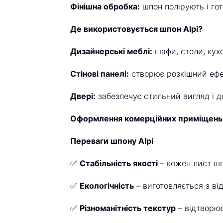
Фінішна обробка:
шпон полірують і гот
Де використовується шпон Alpi?
Дизайнерські меблі:
шафи, столи, кухо
Стінові панелі:
створює розкішний ефе
Двері:
забезпечує стильний вигляд і до
Оформлення комерційних приміщень
Переваги шпону Alpi
✅
Стабільність якості
– кожен лист шп
✅
Екологічність
– виготовляється з ві
✅
Різноманітність текстур
– відтворює