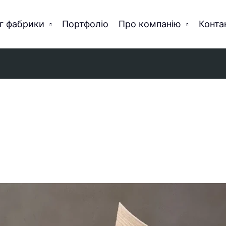
г фабрики
Портфоліо
Про компанію
Конта