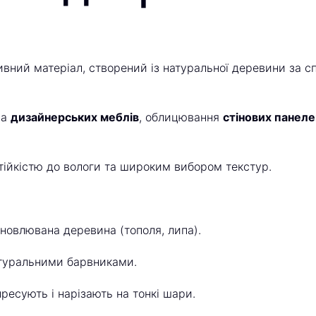
вний матеріал, створений із натуральної деревини за с
ва
дизайнерських меблів
, облицювання
стінових панеле
тійкістю до вологи та широким вибором текстур.
новлювана деревина (тополя, липа).
туральними барвниками.
ресують і нарізають на тонкі шари.