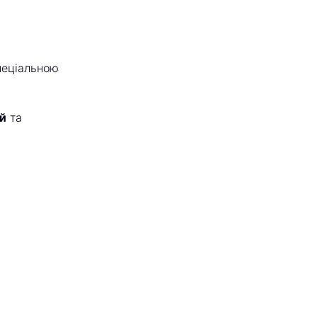
пеціальною
й
та