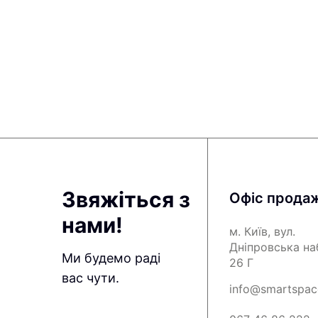
Звяжіться з
Офіс прода
нами!
м. Київ, вул.
Дніпровська н
Ми будемо раді
26 Г
вас чути.
info@smartspac