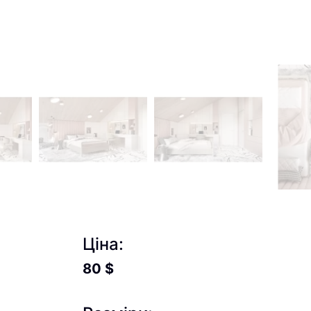
Ціна:
80
$