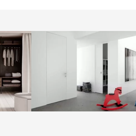
Двері під фарбування REN 01