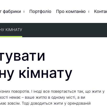
г фабрики
Портфоліо
Про компанію
Конта
НУ КІМНАТУ
тувати
ну кімнату
зних поворотів. І іноді все повертається так, що жити у
сті немає – ваше житло в одному місті, а ви
має зовсім. Тоді доводиться жити у орендованій