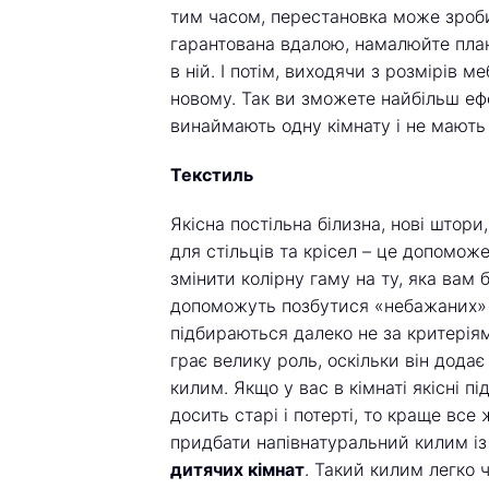
тим часом, перестановка може зроб
гарантована вдалою, намалюйте план
в ній. І потім, виходячи з розмірів м
новому. Так ви зможете найбільш ефе
винаймають одну кімнату і не мають
Текстиль
Якісна постільна білизна, нові штори,
для стільців та крісел – це допомож
змінити колірну гаму на ту, яка вам 
допоможуть позбутися «небажаних» к
підбираються далеко не за критеріями
грає велику роль, оскільки він дод
килим. Якщо у вас в кімнаті якісні п
досить старі і потерті, то краще вс
придбати напівнатуральний килим із
дитячих кімнат
. Такий килим легко 