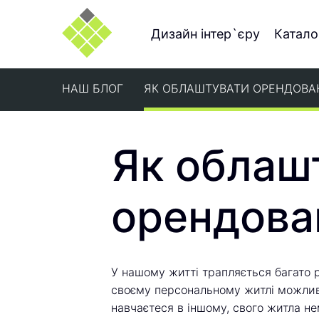
Дизайн інтер`єру
Катало
НАШ БЛОГ
ЯК ОБЛАШТУВАТИ ОРЕНДОВА
Як облаш
орендова
У нашому житті трапляється багато рі
своєму персональному житлі можливо
навчаєтеся в іншому, свого житла не