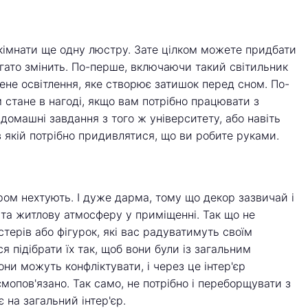
кімнати ще одну люстру. Зате цілком можете придбати
агато змінить. По-перше, включаючи такий світильник
ене освітлення, яке створює затишок перед сном. По-
м стане в нагоді, якщо вам потрібно працювати з
омашні завдання з того ж університету, або навіть
в якій потрібно придивлятися, що ви робите руками.
ром нехтують. І дуже дарма, тому що декор зазвичай і
та житлову атмосферу у приміщенні. Так що не
терів або фігурок, які вас радуватимуть своїм
 підібрати їх так, щоб вони були із загальним
вони можуть конфліктувати, і через це інтер'єр
ємопов'язано. Так само, не потрібно і переборщувати з
 на загальний інтер'єр.