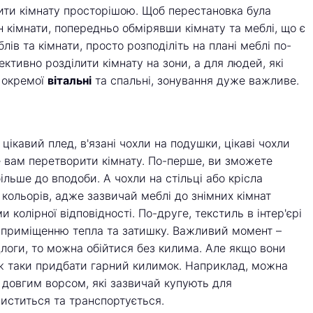
ити кімнату просторішою. Щоб перестановка була
 кімнати, попередньо обмірявши кімнату та меблі, що є
еблів та кімнати, просто розподіліть на плані меблі по-
ктивно розділити кімнату на зони, а для людей, які
 окремої
вітальні
та спальні, зонування дуже важливе.
 цікавий плед, в'язані чохли на подушки, цікаві чохли
е вам перетворити кімнату. По-перше, ви зможете
більше до вподоби. А чохли на стільці або крісла
ольорів, адже зазвичай меблі до знімних кімнат
 колірної відповідності. По-друге, текстиль в інтер'єрі
ає приміщенню тепла та затишку. Важливий момент –
ідлоги, то можна обійтися без килима. Але якщо вони
е ж таки придбати гарний килимок. Наприклад, можна
 довгим ворсом, які зазвичай купують для
чиститься та транспортується.