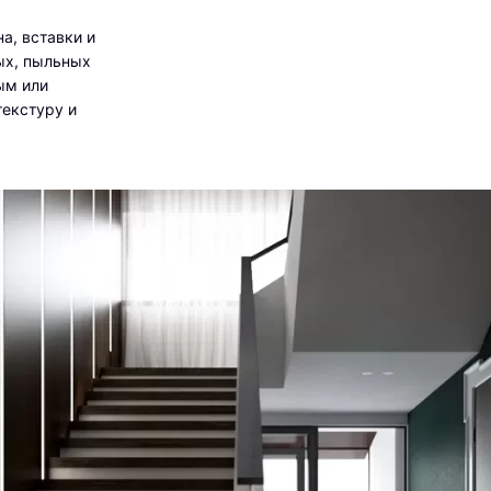
а, вставки и
ых, пыльных
ым или
текстуру и