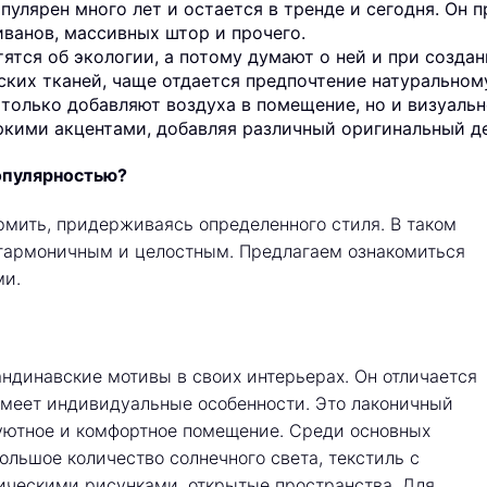
улярен много лет и остается в тренде и сегодня. Он 
иванов, массивных штор и прочего.
тятся об экологии, а потому думают о ней и при созда
ских тканей, чаще отдается предпочтение натуральном
 только добавляют воздуха в помещение, но и визуаль
яркими акцентами, добавляя различный оригинальный д
опулярностью?
мить, придерживаясь определенного стиля. В таком
 гармоничным и целостным. Предлагаем ознакомиться
ми.
ндинавские мотивы в своих интерьерах. Он отличается
имеет индивидуальные особенности. Это лаконичный
 уютное и комфортное помещение. Среди основных
льшое количество солнечного света, текстиль с
ическими рисунками, открытые пространства. Для