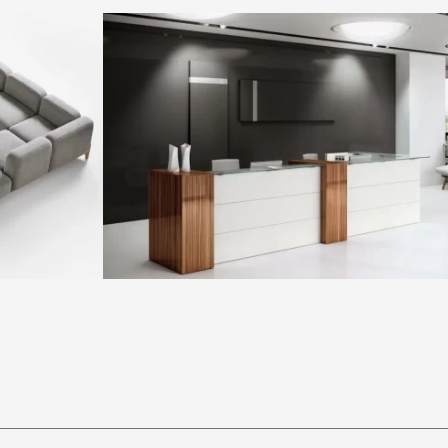
Офісна стійка Elledue