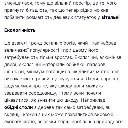
зменшилася, тому що вільний простір, це те, чого
прагнути більшість, так що тепер рідко можна
побачити розмаїтість дешевих статуеток у
вітальні
.
Екологічність
Це взагалі тренд останніх років, який і так набрав
величезної популярності і при цьому його
затребуваність тільки зростає. Екологічні, алюмінієві
двері, екологічні матеріали оббивки, паперові
шпалери, мінімум потенційно шкідливих матеріалів,
висока якість речей, що купуються. Люди, нарешті,
задумалися про те, яку шкоду вони можуть
завдавати середовищу, і тому вони почали
цікавитися, як знизити цю шкоду. Наприклад,
обідні столи
з дерева так само затребувані, як
скляні, і кожен з них може похвалитися високою
екологічністю, оскільки перші зроблені з природного