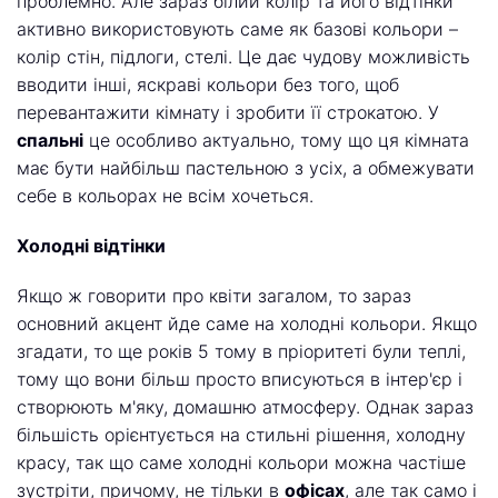
проблемно. Але зараз білий колір та його відтінки
активно використовують саме як базові кольори –
колір стін, підлоги, стелі. Це дає чудову можливість
вводити інші, яскраві кольори без того, щоб
перевантажити кімнату і зробити її строкатою. У
спальні
це особливо актуально, тому що ця кімната
має бути найбільш пастельною з усіх, а обмежувати
себе в кольорах не всім хочеться.
Холодні відтінки
Якщо ж говорити про квіти загалом, то зараз
основний акцент йде саме на холодні кольори. Якщо
згадати, то ще років 5 тому в пріоритеті були теплі,
тому що вони більш просто вписуються в інтер'єр і
створюють м'яку, домашню атмосферу. Однак зараз
більшість орієнтується на стильні рішення, холодну
красу, так що саме холодні кольори можна частіше
зустріти, причому, не тільки в
офісах
, але так само і