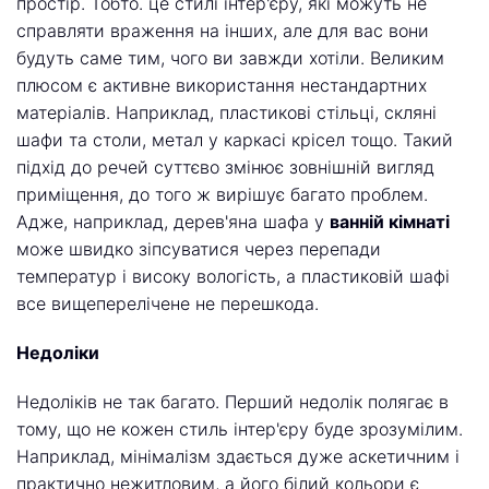
простір. Тобто. це стилі інтер'єру, які можуть не
справляти враження на інших, але для вас вони
будуть саме тим, чого ви завжди хотіли. Великим
плюсом є активне використання нестандартних
матеріалів. Наприклад, пластикові стільці, скляні
шафи та столи, метал у каркасі крісел тощо. Такий
підхід до речей суттєво змінює зовнішній вигляд
приміщення, до того ж вирішує багато проблем.
Адже, наприклад, дерев'яна шафа у
ванній кімнаті
може швидко зіпсуватися через перепади
температур і високу вологість, а пластиковій шафі
все вищеперелічене не перешкода.
Недоліки
Недоліків не так багато. Перший недолік полягає в
тому, що не кожен стиль інтер'єру буде зрозумілим.
Наприклад, мінімалізм здається дуже аскетичним і
практично нежитловим, а його білий кольори є