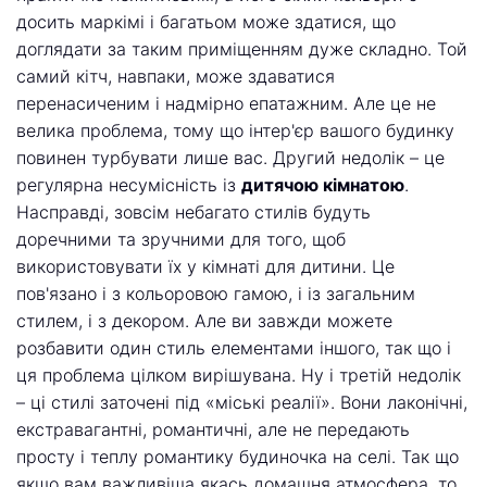
досить маркімі і багатьом може здатися, що
доглядати за таким приміщенням дуже складно. Той
самий кітч, навпаки, може здаватися
перенасиченим і надмірно епатажним. Але це не
велика проблема, тому що інтер'єр вашого будинку
повинен турбувати лише вас. Другий недолік – це
регулярна несумісність із
дитячою кімнатою
.
Насправді, зовсім небагато стилів будуть
доречними та зручними для того, щоб
використовувати їх у кімнаті для дитини. Це
пов'язано і з кольоровою гамою, і із загальним
стилем, і з декором. Але ви завжди можете
розбавити один стиль елементами іншого, так що і
ця проблема цілком вирішувана. Ну і третій недолік
– ці стилі заточені під «міські реалії». Вони лаконічні,
екстравагантні, романтичні, але не передають
просту і теплу романтику будиночка на селі. Так що
якщо вам важливіша якась домашня атмосфера, то