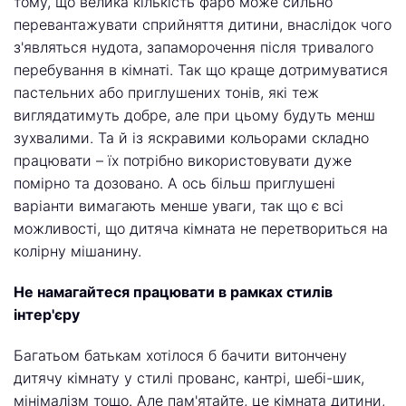
тому, що велика кількість фарб може сильно
перевантажувати сприйняття дитини, внаслідок чого
з'являться нудота, запаморочення після тривалого
перебування в кімнаті. Так що краще дотримуватися
пастельних або приглушених тонів, які теж
виглядатимуть добре, але при цьому будуть менш
зухвалими. Та й із яскравими кольорами складно
працювати – їх потрібно використовувати дуже
помірно та дозовано. А ось більш приглушені
варіанти вимагають менше уваги, так що є всі
можливості, що дитяча кімната не перетвориться на
колірну мішанину.
Не намагайтеся працювати в рамках стилів
інтер'єру
Багатьом батькам хотілося б бачити витончену
дитячу кімнату у стилі прованс, кантрі, шебі-шик,
мінімалізм тощо. Але пам'ятайте, це кімната дитини,