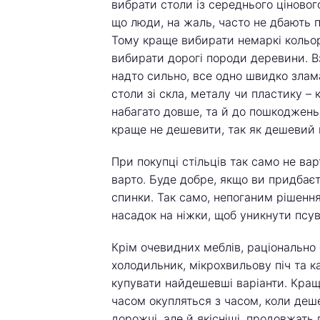
вибрати столи із середнього ціновог
що люди, на жаль, часто не дбають п
Тому краще вибирати немаркі кольор
вибирати дорогі породи деревини. Вз
надто сильно, все одно швидко злам
столи зі скла, металу чи пластику –
набагато довше, та й до пошкоджень 
краще не дешевити, так як дешевий п
При покупці стільців так само не ва
варто. Буде добре, якщо ви придбає
спинки. Так само, непоганим рішенням
насадок на ніжки, щоб уникнути псув
Крім очевидних меблів, раціонально 
холодильник, мікрохвильову піч та к
купувати найдешевші варіанти. Кращ
часом окупляться з часом, коли деше
дорожчі, але й якісніші, продовжать