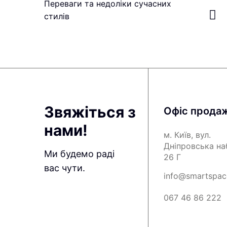
Переваги та недоліки сучасних
стилів
Звяжіться з
Офіс прода
нами!
м. Київ, вул.
Дніпровська н
Ми будемо раді
26 Г
вас чути.
info@smartspac
067 46 86 222