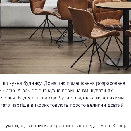
е, що кухня будинку. Домашнє помешкання розраховане
-5 осіб. А ось офісна кухня повинна вміщувати як
селення. В ідеалі вона має бути обладнана невеликими
агато частіше використовують просто великий довгий
 розуміти, що хвалитися креативністю недоречно. Краще