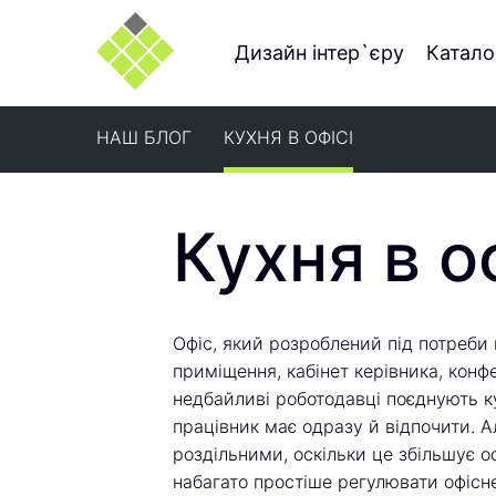
Дизайн інтер`єру
Катало
НАШ БЛОГ
КУХНЯ В ОФІСІ
Кухня в о
Офіс, який розроблений під потреби 
приміщення, кабінет керівника, конфе
недбайливі роботодавці поєднують к
працівник має одразу й відпочити. Ал
роздільними, оскільки це збільшує о
набагато простіше регулювати офісне