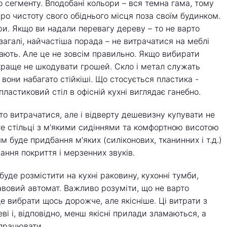
о сегменту. Вподобані кольори – вся темна гама, тому
ро чистоту свого обіднього місця поза своїм будинком.
и. Якщо ви надали перевагу дереву – то не варто
агалі, найчастіша порада – не витрачатися на меблі
ають. Але це не зовсім правильно. Якщо вибирати
 краще не шкодувати грошей. Скло і метал служать
вони набагато стійкіші. Що стосується пластика -
ластиковий стіл в офісній кухні виглядає ганебно.
рто витрачатися, але і відверту дешевизну купувати не
те стільці з м'якими сидіннями та комфортною висотою
 буде придбання м'яких (силіконових, тканинних і т.д.)
ання покриття і мерзенних звуків.
буде розмістити на кухні раковину, кухонні тумби,
авовий автомат. Важливо розуміти, що не варто
е вибрати щось дорожче, але якісніше. Ці витрати з
ві і, відповідно, менш якісні прилади зламаються, а
 працювати.