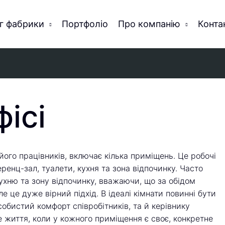
г фабрики
Портфоліо
Про компанію
Конта
фісі
його працівників, включає кілька приміщень. Це робочі
ренц-зал, туалети, кухня та зона відпочинку. Часто
ухню та зону відпочинку, вважаючи, що за обідом
е це дуже вірний підхід. В ідеалі кімнати повинні бути
собистий комфорт співробітників, та й керівнику
 життя, коли у кожного приміщення є своє, конкретне