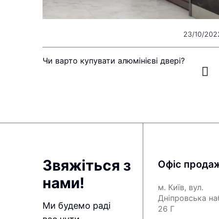
23/10/202
Чи варто купувати алюмінієві двері?
Звяжіться з
Офіс прода
нами!
м. Київ, вул.
Дніпровська н
Ми будемо раді
26 Г