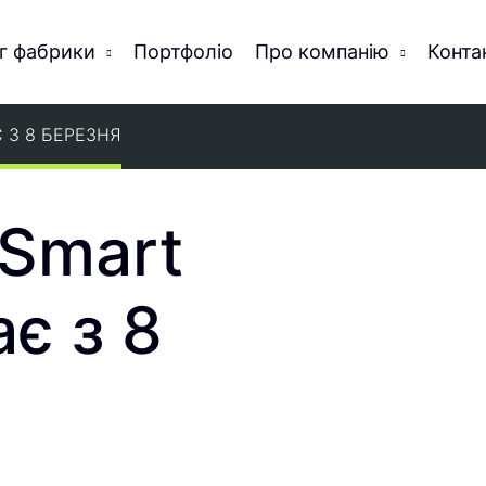
г фабрики
Портфоліо
Про компанію
Конта
 З 8 БЕРЕЗНЯ
 Smart
ає з 8