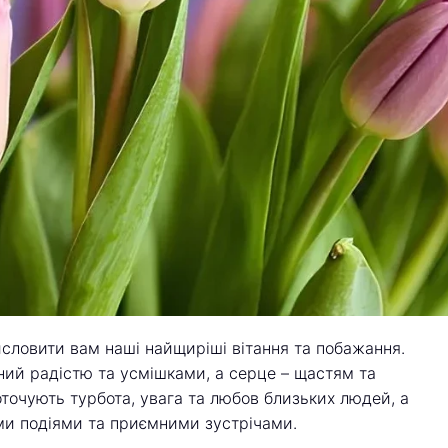
словити вам наші найщиріші вітання та побажання.
ий радістю та усмішками, а серце – щастям та
оточують турбота, увага та любов близьких людей, а
ми подіями та приємними зустрічами.